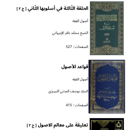
الحلقة الثّالثة في أسلوبها الثّاني
[ ج ٢ ]
أصول الفقه
الشيخ محمّد باقر الإيرواني
الصفحات :
527
قواعد الأصول
أصول الفقه
السيّد يوسف المدني التبريزي
الصفحات :
415
تعليقة على معالم الاصول
[ ج ٢ ]