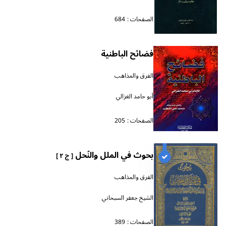
الصفحات :
684
فضائح الباطنية
الفرق والمذاهب
أبو حامد الغزالي
الصفحات :
205
بحوث في الملل والنّحل
[ ج ٢ ]
الفرق والمذاهب
الشيخ جعفر السبحاني
الصفحات :
389