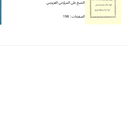
الشيخ علي المروّجي القزويني
الصفحات :
198