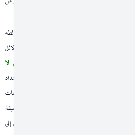
الانطلاق من موقع الحق ، في أيّ موقع ، يوحي بالكثير من
الوضوع في الرؤية بطريقة أكثر اهتماما وتركيزا.
وَالَّذِي أُنْزِلَ إِلَيْكَ مِنْ رَبِّكَ الْحَقُ
الذي لا يخالطه
)
(
شك في ما يستوحيه الإنسان من إشراقات الحق ، ودلائل
الإعجاز ، وأسرار الروح ،
وَلكِنَّ أَكْثَرَ النَّاسِ لا
(
يُؤْمِنُونَ
لأنهم لا يتدبرونه في عمق الفكر وامتداد
)
الرؤية. فالإيمان لا يتعمّق في النفس والفكر ، باللمحات
الخاطفة التي تخطر بالبال ، بل يحتاج إلى الدراسة العميقة
والتفكير المنفتح والرؤية الواسعة الممتدّة التي تؤدي إلى