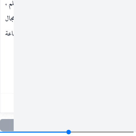
القناعة والاطمئنان. وبهذا نعرف أن الإيمان يلتقي بالعلم ،
من أقرب طريق ، وبالفكر من أوسع المجالات ، فلا مجال
للإيمان بدون فكر يناقش القضايا ، ولا أساس للقناعة
بدون علم يؤكّد الحقائق.
* * *
١٢