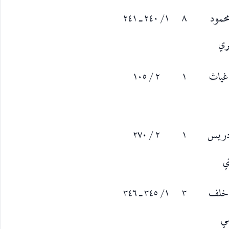
محمود
٨
١/ ٢٤٠ ـ ٢٤١
ري
غياث
١
٢ / ١٠٥
إدريس
١
٢ / ٢٧٠
ي
 خلف
٣
١/ ٣٤٥ ـ ٣٤٦
مي