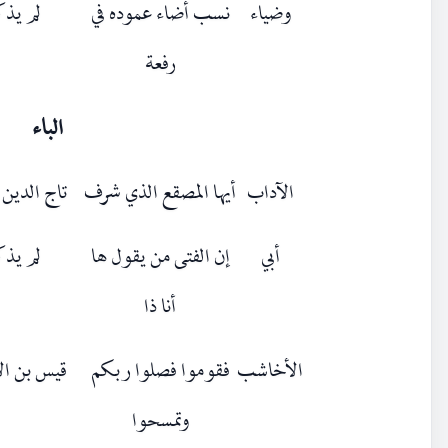
وضياء
نسب أضاء عموده في
لم يذ
رفعة
الباء
الآداب
أيها المصقع الذي شرف
تاج الدين ا
أبي
إن الفتى من يقول ها
لم يذ
أنا ذا
الأخاشب
فقوموا فصلوا ربكم
قيس بن ا
وتمسحوا