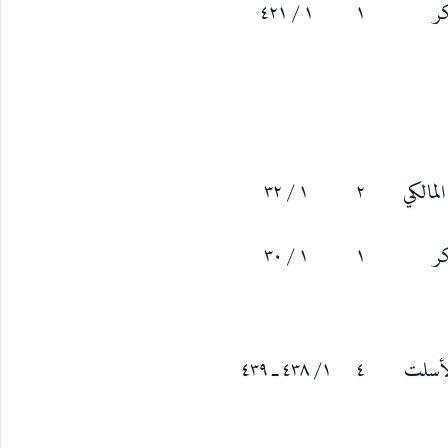
كر
١
١ / ٤٢١
لمالكي
٢
١ / ٣٢
كر
١
١ / ٣٠
لأسلت
٤
١/ ٤٣٨ ـ ٤٣٩