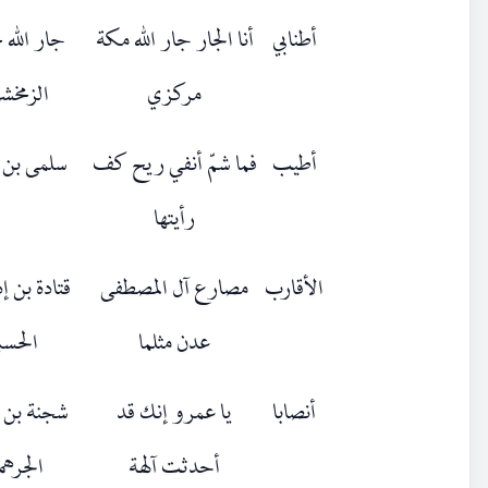
أطنابي
أنا الجار جار الله مكة
جار الله 
مركزي
الزمخش
أطيب
فما شمّ أنفي ريح كف
سلمى بن 
رأيتها
الأقارب
مصارع آل المصطفى
قتادة بن 
عدن مثلما
الحسن
أنصابا
يا عمرو إنك قد
شجنة بن
أحدثت آلهة
الجره