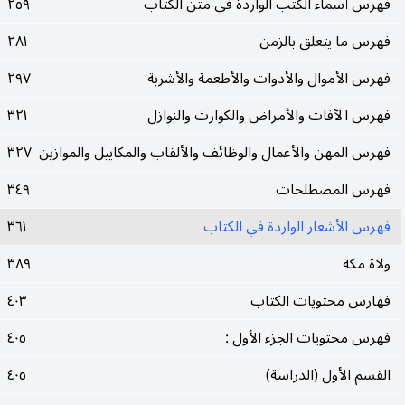
فهرس أسماء الكتب الواردة في متن الكتاب
٢٥٩
فهرس ما يتعلق بالزمن
٢٨١
فهرس الأموال والأدوات والأطعمة والأشربة
٢٩٧
فهرس الآفات والأمراض والكوارث والنوازل
٣٢١
فهرس المهن والأعمال والوظائف والألقاب والمكاييل والموازين
٣٢٧
فهرس المصطلحات
٣٤٩
فهرس الأشعار الواردة في الكتاب
٣٦١
ولاة مكة
٣٨٩
فهارس محتويات الكتاب
٤٠٣
فهرس محتويات الجزء الأول :
٤٠٥
القسم الأول (الدراسة)
٤٠٥