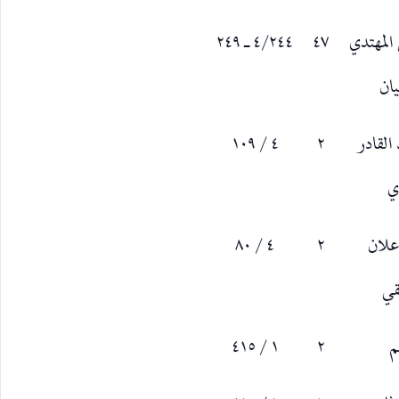
المهتدي
٤٧
٤/٢٤٤ ـ ٢٤٩
يان
القادر
٢
٤ / ١٠٩
ي
علان
٢
٤ / ٨٠
قي
م
٢
١ / ٤١٥