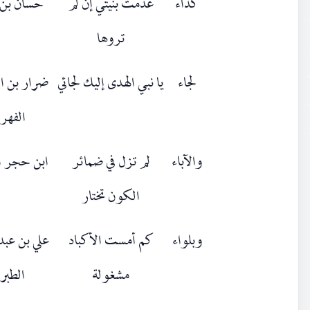
كداء
عدمت بنيتي إن لم
حسان بن 
تروها
لجاء
يا نبي الهدى إليك لجائي
ضرار بن ا
الفهر
والآباء
لم تزل في ضمائر
ابن حجر ا
الكون تختار
وبلواء
كم أمست الأكباد
علي بن عبد 
مشغولة
الطبر