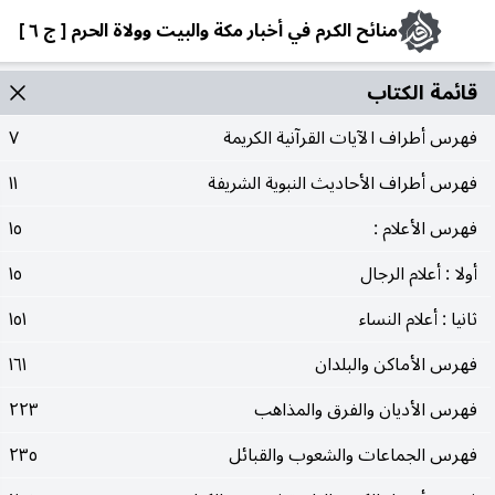
منائح الكرم في أخبار مكة والبيت وولاة الحرم [ ج ٦ ]
قائمة الکتاب
فهرس أطراف الآيات القرآنية الكريمة
٧
فهرس أطراف الأحاديث النبوية الشريفة
١١
فهرس الأعلام :
١٥
أولا : أعلام الرجال
١٥
ثانيا : أعلام النساء
١٥١
فهرس الأماكن والبلدان
١٦١
فهرس الأديان والفرق والمذاهب
٢٢٣
فهرس الجماعات والشعوب والقبائل
٢٣٥