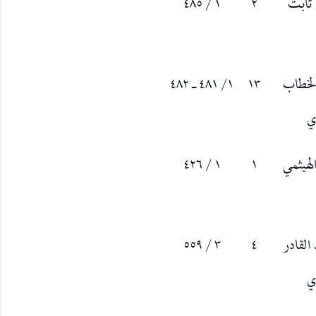
ثابت
٢
١ / ٤٨٥
لخطاب
١٣
١/ ٤٨١ ـ ٤٨٢
ي
لهيثمي
١
١ / ٤٢٦
القادر
٤
٣ / ٥٥٩
ي