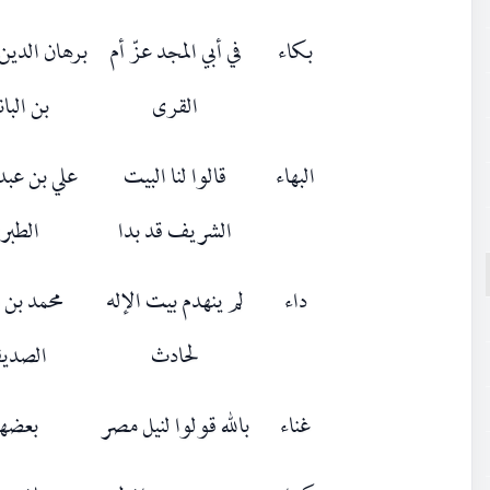
بكاء
في أبي المجد عزّ أم
برهان الدين 
القرى
بن البان
البهاء
قالوا لنا البيت
علي بن عبد 
الشريف قد بدا
الطبر
داء
لم ينهدم بيت الإله
محمد بن 
لحادث
الصدي
غناء
بالله قولوا لنيل مصر
بعضه