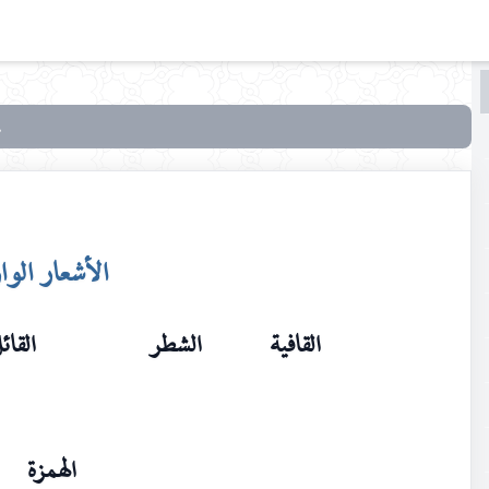
البحث
البحث
في
منائح
الكرم
في
الأشعار الوا
أخبار
مكة
والبيت
القافية
الشطر
القائ
وولاة
الحرم
الهمزة