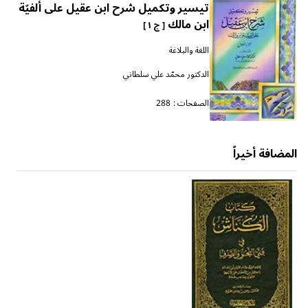
تيسير وتكميل شرح ابن عقيل على ألفيّة
ابن مالك
[ ج ١ ]
اللغة والبلاغة
الدكتور محمّد علي سلطاني
الصفحات :
288
المضافة أخيراً