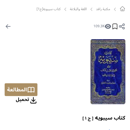
مکتبة رافد
اللغة والبلاغة
كتاب سيبويه[ج1]
109.3K
المطالعة
تحمیل
كتاب سيبويه
[ ج ١ ]