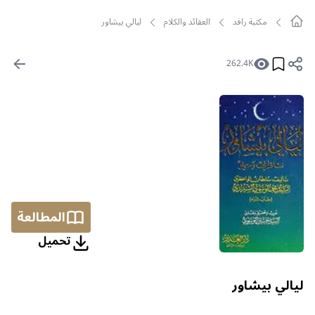
مکتبة رافد
العقائد والكلام
ليالي بيشاور
262.4K
المطالعة
تحمیل
ليالي بيشاور