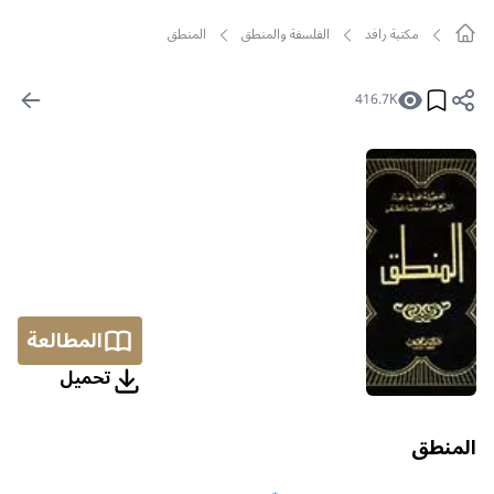
مکتبة رافد
الفلسفة والمنطق
المنطق
416.7K
المطالعة
تحمیل
المنطق