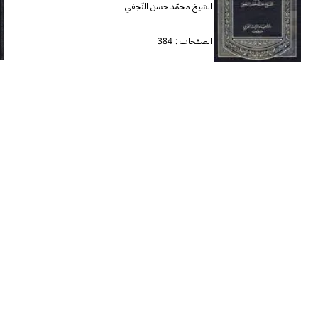
الشيخ محمّد حسن النّجفي
الصفحات :
384