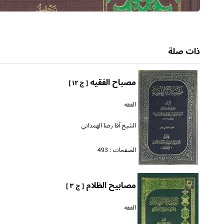
ذات صلة
مصباح الفقيه
[ ج ١٢ ]
الفقه
الشيخ آقا رضا الهمداني
الصفحات :
493
مصابيح الظلام
[ ج ٣ ]
الفقه