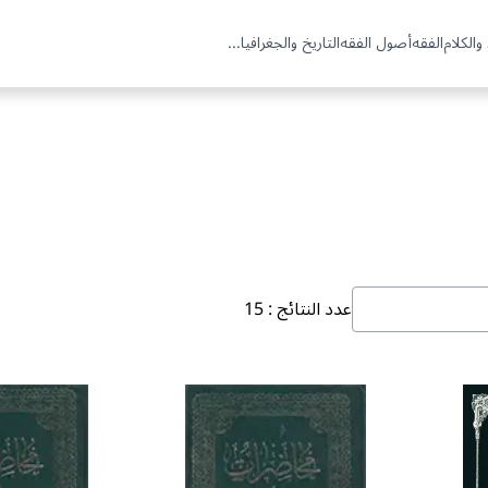
والكلام
الفقه
أصول الفقه
التاريخ والجغرافيا
...
عدد النتائج
:
15