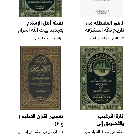
الزهور المقتطفة من
تهنئة أهل الإسلام
تاريخ مكّة المشرّفة
بتجديد بيت الله الحرام
تقي الدين محمّد بن أحمد
إبراهيم بن محمّد بن عيسى
الحسني الفاسي المكّي
الميموني
إثارة التّرغيب
تفسير القرآن العظيم
[
والتّشويق إلى
ج ٣ ]
المساجد الثّلاثة
محمّد بن إسحاق الخوارزمي
عبد الرحمن بن محمّد ابن إدريس