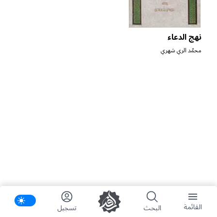
نهج الدعاء
محمّد الري شهري
ifications
القائمة
البحث
تسجیل