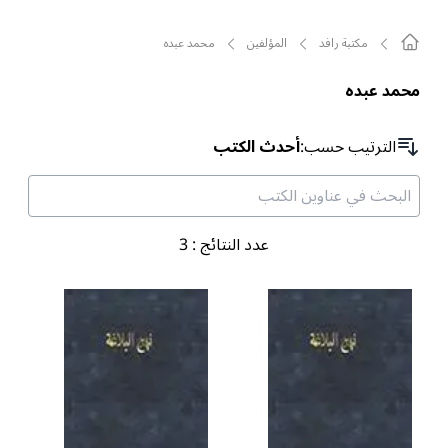
مکتبة رافد
المؤلفين
محمد عبده
محمد عبده
الترتیب حسب
:
أحدث الكتب
عدد النتائج
:
3