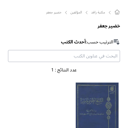
مکتبة رافد
المؤلفين
خضير جعفر
خضير جعفر
الترتیب حسب
:
أحدث الكتب
عدد النتائج
:
1