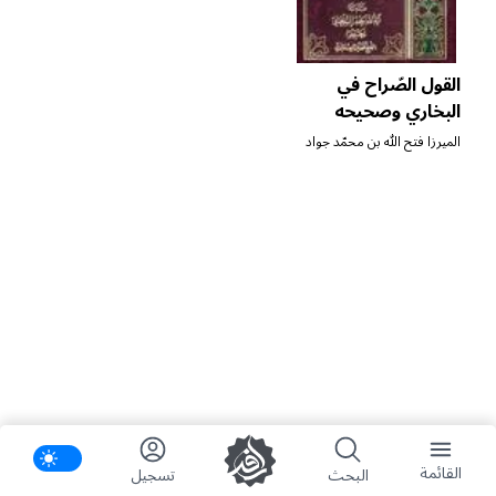
القول الصّراح في
البخاري وصحيحه
الجامع
الميرزا فتح الله بن محمّد جواد
الإصبهاني
ifications
القائمة
البحث
تسجیل