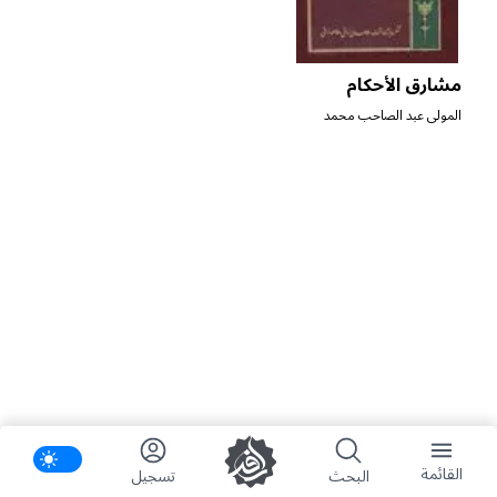
مشارق الأحكام
المولى عبد الصاحب محمد
النراقي
ifications
القائمة
البحث
تسجیل