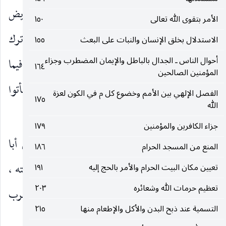
الرباعية ، والتيمم ، وأكل الميتة ، والفطر للمريض
الأمر بتقوى الله تعالى
١٥٠
والمسافر. وفيه إشارة إلى أنه لا عذر لأحد في ترك
الاستدلال بخلق الإنسان والنبات على البعث
١٥٥
أحوال الناس ـ الجدال بالباطل والإيمان المضطرب وجزاء
التكليف ، فهو إما عزيمة ، وإما رخصة ، قال
فيما
صلى‌الله‌عليه‌وسلم
١٦٤
المؤمنين الصالحين
رواه ابن ماجه عن أبي هريرة : «إذا أمرتكم بشيء فأتوا
الفصل الإلهي بين الأمم وخضوع كل م في الكون لعزة
١٧٥
الله
منه ما استطعتم».
جزاء الكافرين والمؤمنين
١٧٩
مِلَّةَ أَبِيكُمْ إِبْراهِيمَ
أي شريعته ، وإنما جعل أبا
)
(
المنع من المسجد الحرام
١٨٦
للمسلمين ؛ لأنه أبو رسول الله
، وهو كالأب لأمته ،
تعيين مكان البيت الحرام والأمر بالحج إليه
١٩١
صلى‌الله‌عليه‌وسلم
تعظيم حرمات الله وشعائره
٢٠٣
من حيث إنه سبب لحياتهم الأبدية ، أو لأن أكثر العرب
التسمية عند ذبح البدن والأكل والإطعام منها
٢١٥
كانوا من ذريته ، فغلّبوا على غيرهم.