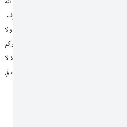
فَأَقِيمُوا الصَّلاةَ وَآتُوا الزَّكاةَ
أي فتقربوا إلى الله
)
(
بأنواع الطاعات ، لما خصكم بأنواع الفضل والشرف.
وَاعْتَصِمُوا بِاللهِ
أي وثقوا به في مجامع أموركم ، ولا
)
(
تطلبوا الإعانة والنصرة إلا منه.
هُوَ مَوْلاكُمْ
ناصركم
)
(
ومتولي أموركم.
فَنِعْمَ الْمَوْلى وَنِعْمَ النَّصِيرُ
هو ؛ إذ لا
)
(
مثل له في الولاية والنصرة ، بل لا مولى ولا ناصر سواه في
الحقيقة.
__________________
(١) انظر تخريج الحديث ودرجة ضعفه في كشف الخفا.