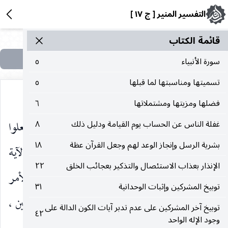
التفسير المنير [ ج ١٧ ]
قائمة الکتاب
سورة الأنبياء
٥
تسميتها ومناسبتها لما قبلها
٥
فضلها ومزيتها ومشتملاتها
٦
الأرحام ، ومكارم الأخلاق.
لَعَلَّكُمْ تُفْلِحُونَ
أي افعلوا
غفلة الناس عن الحساب يوم القيامة ودليل ذلك
٨
)
(
بشرية الرسل وإنجاز الوعد لهم وجعل القرآن عظة
١٨
هذه كلها ، وأنتم راجون الفلاح ، غير متيقنين له. والآية
الإنذار بعذاب الاستئصال والتذكير بعجائب الخلق
٢٢
آية سجدة عند الشافعية ، لظاهر ما فيها من الأمر
توبيخ المشركين وإثبات الوحدانية
٣١
بالسجود ، ولقوله
: «فضلت سورة الحج بسجدتين ،
صلى‌الله‌عليه‌وسلم
توبيخ آخر المشركين على عدم تدبر آيات الكون الدالة على
٤٢
وجود الإله الواحد