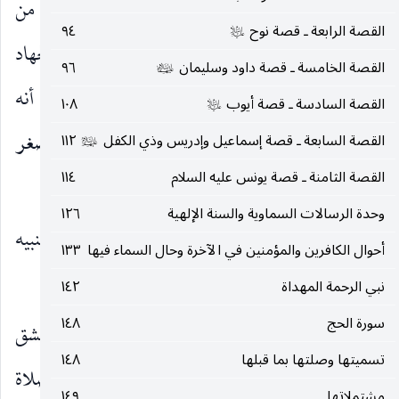
قوم غزاة ، فقال : قدمتم خير مقدم ، قدمتم من
صلى‌الله‌عليه‌وسلم
القصة الرابعة ـ قصة نوح
٩٤
عليه‌السلام
الجهاد الأصغر إلى الجهاد الأكبر ، قيل : وما الجهاد
القصة الخامسة ـ قصة داود وسليمان
٩٦
عليهما‌السلام
الأكبر؟ قال : مجاهدة العبد هواه». وروي عنه
أنه
صلى‌الله‌عليه‌وسلم
القصة السادسة ـ قصة أيوب
١٠٨
عليه‌السلام
رجع من غزوة تبوك ، فقال : «رجعنا من الجهاد الأصغر
القصة السابعة ـ قصة إسماعيل وإدريس وذي الكفل
١١٢
عليهم‌السلام
القصة الثامنة ـ قصة يونس عليه السلام
١١٤
(١)
إلى الجهاد الأكبر»
.
وحدة الرسالات السماوية والسنة الإلهية
١٢٦
هُوَ اجْتَباكُمْ
اختاركم لدينه ولنصرته ، وفيه تنبيه
)
(
أحوال الكافرين والمؤمنين في الآخرة وحال السماء فيها
١٣٣
على مقتضي الجهاد والداعي إليه.
نبي الرحمة المهداة
١٤٢
سورة الحج
١٤٨
حَرَجٍ
ضيق وعسر ومشقة ، بتكليفكم ما يشق
)
(
تسميتها وصلتها بما قبلها
١٤٨
عليكم ، بأن سهله عند الضرورات ، كقصر الصلاة
مشتملاتها
١٤٩