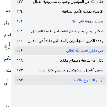
دفاع الله عن المؤمنين وأسباب مشروعية القتال
٢٢٣
مِنْ قَبْلُ
أي من قبل القرآن في الكتب المتقدمة.
)
(
الاعتبار بهلاك الأمم السابقة
٢٣٤
وَفِي هذا
تحديد مهمة النبي
أي القرآن.
هُوَ سَمَّاكُمُ
٢٤٢
الضمير يعود إلى
(
)
صلى‌الله‌عليه‌وسلم
(
)
إحكام الوحي وصونه عن الشياطين ـ قصة الغرانيق
٢٤٥
الله ، بدليل قراءة : الله سماكم أو لإبراهيم ، لقوله المتقدم
وعده الكرين للمهاجرين والمقاتلين دفاعاً عن النفس
٢٥٥
:
وَمِنْ ذُرِّيَّتِنا أُمَّةً مُسْلِمَةً لَكَ
.
لِيَكُونَ الرَّسُولُ
)
(
)
(
من دلائل قدرة الله تعالى
٢٥٩
متعلق بسماكم.
شَهِيداً عَلَيْكُمْ
يوم القيامة بأنه بلّغكم
)
(
لكل أمة شريعة ومنهاج ملائمان
٣٦٨
، فيدل على قبول شهادته لنفسه ، اعتمادا على عصمته.
بعض أباطيل المشركين وتحديهم بخلق ذبابة
٢٧٣
أوامر التشريع والأحكام
٢٨٣
وَتَكُونُوا شُهَداءَ عَلَى النَّاسِ
بتبليغ الرسل إليهم ، أي
)
(
تكونوا أنتم شهداء على الناس أن رسلهم بلّغوهم.