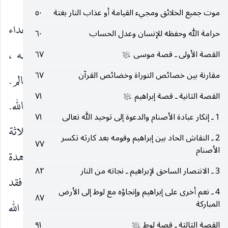
من لم يسجدهما ، فلا يقرأهما».
موت جميع الخلائق ومجيء القيامة أو عذاب النار بغتة
٥٠
وَجاهِدُوا فِي اللهِ
أي في سبيله ومن أجله أعداء
)
(
حرامة الله وحفظه للإنسان وعدل الحساب
٦٠
دينه.
حَقَّ جِهادِهِ
أي جهادا حقا خالصا لوجهه ،
القصة الأولى ـ قصة موسى
٦٧
)
(
عليه‌السلام
مقارنة بين خصائص التوراة وخضائص القرآن
٦٧
وأضيف الحق إلى الجهاد مبالغة ، كقولك : هو حق عالم.
القصة الثانية ـ قصة إبراهيم
٧١
عليه‌السلام
وأضيف الجهاد إلى الضمير اتساعا ، أو لأنه مختص بالله.
1 ـ إنكار عبادة الأصنام والدعوة إلى توحيد الله تعالى
٧١
والجهاد : استفراغ الوسع في مجاهدة العدو ، وهو ثلاثة
2 ـ النقاش الحاد بين إبراهيم وقومه بعد كارثه تكسر
٧٧
الأصنام
أنواع : مجاهدة العدو الظاهر كالكفار ، ومجاهدة
3 ـ الانتصار الساحق لإبراهيم ـ نجاته من النار
٨٢
الشيطان ، ومجاهدة النفس والهوى ، وهذه أعظمها ، فقد
4 ـ نعم أخرى على إبراهيم وإنجاؤه مع لوط إلى الأرض
٨٧
المباركة
أخرج البيهقي وغيره عن جابر قال : «قدم على رسول الله
القصة الثالثة ـ قصة لوط
٩١
عليه‌السلام