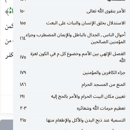
، والمراد : صدقناهم في الوعد
فَأَنْجَيْناهُمْ وَمَنْ نَشاءُ
الأمر بتقوى الله تعالى
١٥٠
)
(
الاستدلال بخلق الإنسان والنبات على البعث
١٥٥
يعني المؤمنين المصدقين لهم ، ومن في إبقائه حكمة كمن
أحوال الناس ـ الجدال بالباطل والإيمان المضطرب وجزاء
١٦٤
سيؤمن هو أو أحد من ذريته ، ولذلك حمى الله العرب من
المؤمنين الصالحين
عذاب الاستئصال
وَأَهْلَكْنَا الْمُسْرِفِينَ
في الكفر
الفصل الإلهي بين الأمم وخضوع كل م في الكون لعزة
)
(
١٧٥
الله
والمعاصي ، المكذبين.
جزاء الكافرين والمؤمنين
١٧٩
المنع من المسجد الحرام
١٨٦
١٨
تعيين مكان البيت الحرام والأمر بالحج إليه
١٩١
تعظيم حرمات الله وشعائره
٢٠٣
التسمية عند ذبح البدن والأكل والإطعام منها
٢١٥