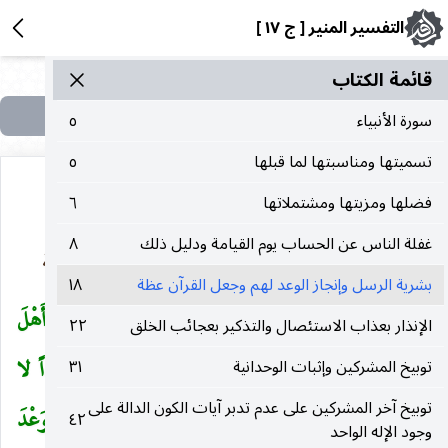
التفسير المنير [ ج ١٧ ]
قائمة الکتاب
سورة الأنبياء
٥
تسميتها ومناسبتها لما قبلها
٥
فضلها ومزيتها ومشتملاتها
٦
غفلة الناس عن الحساب يوم القيامة ودليل ذلك
٨
بشرية الرسل وإنجاز الوعد لهم وجعل القرآن عظة
بشرية الرسل وإنجاز الوعد لهم وجعل القرآن عظة
١٨
وَما أَرْسَلْنا قَبْلَكَ إِلاَّ رِجالاً نُوحِي إِلَيْهِمْ فَسْئَلُوا أَهْلَ
(
الإنذار بعذاب الاستئصال والتذكير بعجائب الخلق
٢٢
الذِّكْرِ إِنْ كُنْتُمْ لا تَعْلَمُونَ (٧) وَما جَعَلْناهُمْ جَسَداً لا
توبيخ المشركين وإثبات الوحدانية
٣١
توبيخ آخر المشركين على عدم تدبر آيات الكون الدالة على
يَأْكُلُونَ الطَّعامَ وَما كانُوا خالِدِينَ (٨) ثُمَّ صَدَقْناهُمُ الْوَعْدَ
٤٢
وجود الإله الواحد