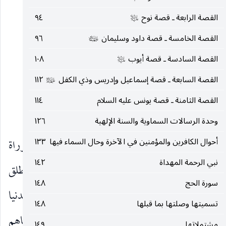
مصدر في الأصل.
القصة الرابعة ـ قصة نوح
٩٤
عليه‌السلام
لا يَأْكُلُونَ الطَّعامَ
صفة لجسدا.
)
(
القصة الخامسة ـ قصة داود وسليمان
٩٦
عليهما‌السلام
البلاغة :
القصة السادسة ـ قصة أيوب
١٠٨
عليه‌السلام
القصة السابعة ـ قصة إسماعيل وإدريس وذي الكفل
١١٢
أَفَلا تَعْقِلُونَ
؟ إنكار توبيخي.
عليهم‌السلام
)
(
القصة الثامنة ـ قصة يونس عليه السلام
١١٤
المفردات اللغوية :
وحدة الرسالات السماوية والسنة الإلهية
١٢٦
أحوال الكافرين والمؤمنين في الآخرة وحال السماء فيها
١٣٣
أَهْلَ الذِّكْرِ
هم هنا أهل الكتاب العلماء بالتوراة
)
(
نبي الرحمة المهداة
١٤٢
والإنجيل
جَسَداً
الجسد هو الجسم ، إلا أنه لا يطلق
)
(
سورة الحج
١٤٨
على غير الإنسان
خالِدِينَ
باقين دائمين في الحياة الدنيا
)
(
تسميتها وصلتها بما قبلها
١٤٨
صَدَقْناهُمُ الْوَعْدَ
أي نصرناهم على أعدائهم وأنجيناهم
)
(
مشتملاتها
١٤٩