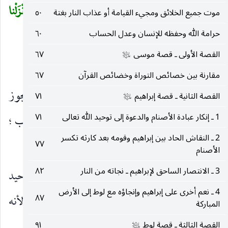
فَأَنْجَيْناهُمْ وَمَنْ نَشاءُ وَأَهْلَكْنَا الْمُسْرِفِينَ (٩) لَقَدْ أَنْزَلْنا
موت جميع الخلائق ومجيء القيامة أو عذاب النار بغتة
٥٠
إِلَيْكُمْ كِتاباً فِيهِ ذِكْرُكُمْ أَفَلا تَعْقِلُونَ (١٠)
حرامة الله وحفظه للإنسان وعدل الحساب
٦٠
)
القصة الأولى ـ قصة موسى
٦٧
عليه‌السلام
الإعراب :
مقارنة بين خصائص التوراة وخضائص القرآن
٦٧
فِيهِ ذِكْرُكُمْ ذِكْرُكُمْ
: مرفوع بالظرف ، ويجوز
القصة الثانية ـ قصة إبراهيم
٧١
)
(
عليه‌السلام
1 ـ إنكار عبادة الأصنام والدعوة إلى توحيد الله تعالى
٧١
كونه مبتدأ ، و
فِيهِ
خبره ، والجملة في موضع نصب ؛
)
(
2 ـ النقاش الحاد بين إبراهيم وقومه بعد كارثه تكسر
لأنها وصف كتاب.
٧٧
الأصنام
3 ـ الانتصار الساحق لإبراهيم ـ نجاته من النار
٨٢
جَسَداً
على حذف مضاف أي ذوي جسد ، فتوحيد
)
(
4 ـ نعم أخرى على إبراهيم وإنجاؤه مع لوط إلى الأرض
٨٧
الجسد على حذف مضاف ، أو لإرادة الجنس أو لأنه
المباركة
القصة الثالثة ـ قصة لوط
٩١
عليه‌السلام