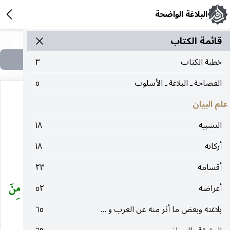
البلاغة الواضحة
قائمة الکتاب
خطبة الكتاب
٣
الفصاحة ـ البلاغة ـ الأسلوب
٥
علم البيان
(١) الاستعارة التصريحية والمكنيّة
التشبيه
١٨
أركانه
١٨
الأمثلة :
أقسامه
٢٣
(١) قال تعالى : «
كِتابٌ أَنْزَلْناهُ إِلَيْكَ لِتُخْرِجَ النَّاسَ مِنَ
أغراضه
٥٢
بلاغته وبعض ما أثر منه عن العرب و ...
٦٥
الظُّلُماتِ إِلَى النُّورِ
».