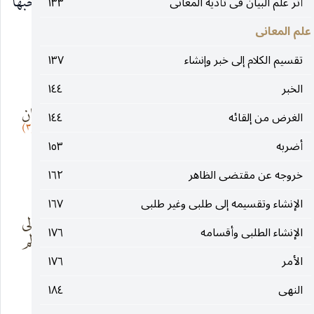
إنى لأرى رءوسا قد أينعت وحان قطافها وإنّى لصاحبها
أثر علم البيان فى تأدية المعانى
١٣٣
علم المعانى
(٢)
.
تقسيم الكلام إلى خبر وإنشاء
١٣٧
(٢) وقال المتنبى :
الخبر
١٤٤
ولمّا قلّت الإبل
إلى ابن أبى سليمان
الغرض من إلقائه
١٤٤
(٣)
امتطينا
الخطوبا
أضربه
١٥٣
خروجه عن مقتضى الظاهر
١٦٢
(٣) وقال :
الإنشاء وتقسيمه إلى طلبى وغير طلبى
١٦٧
المجد عوفى إذ
وزال عنك إلى
الإنشاء الطلبى وأقسامه
١٧٦
عوفيت والكرم
أعدائك الألم
الأمر
١٧٦
النهى
١٨٤
__________________