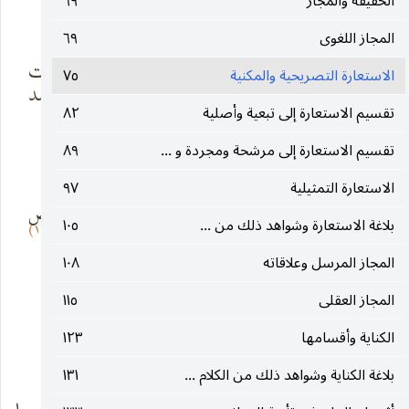
الحقيقة والمجاز
٦٩
(٢) وقال المتنبى وقد قابله ممدوحه وعانقه :
المجاز اللغوى
٦٩
فلم أر قبلى من
ولا رجلا قامت
الاستعارة التصريحية والمكنية
٧٥
مشى البحر نحوه
تعانقه الأسد
تقسيم الاستعارة إلى تبعية وأصلية
٨٢
تقسيم الاستعارة إلى مرشحة ومجردة و ...
٨٩
(٣) وقال فى مدح سيف الدولة :
الاستعارة التمثيلية
٩٧
أما ترى ظفرا
تصافحت فيه بيض
بلاغة الاستعارة وشواهد ذلك من ...
١٠٥
(١)
حلوا سوى ظفر
الهند واللّمم
المجاز المرسل وعلاقاته
١٠٨
المجاز العقلى
١١٥
* * *
الكناية وأقسامها
١٢٣
(١) وقال الحجّاج فى إحدى خطبه :
بلاغة الكناية وشواهد ذلك من الكلام ...
١٣١