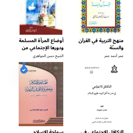
منهج التربية في القرآن
أوضاع المرأة المسلمة
والسنّة
ودورها الإجتماعي من
منظور إسلامي
عمر أحمد عمر
الشيخ حسن الجواهري
التكافل الإجتماعي في
سماحة الإسلام