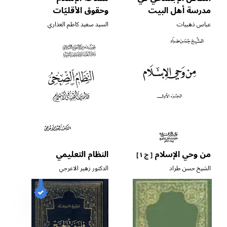
مدرسة أهل البيت
وحقوق الأقليّات
عليهم السلام
الدينية
عباس ذهبيات
السيد سعيد كاظم العذاري
من وحي الإسلام
النظام التعليمي
[ ج ١ ]
الشيخ حسن طراد
الدكتور زهير الاعرجي