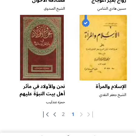
زواج بغير اعوجاج
مصادقة الأخوان
حسين هادي الشامي
الشيخ الصدوق
الإسلام والمرأة
نحن والأولاد في مآثر
أهل بيت النبوّة عليهم
الشيخ جعفر النقدي
السلام
[ ج ١ ]
حمزه عندليب
2
1