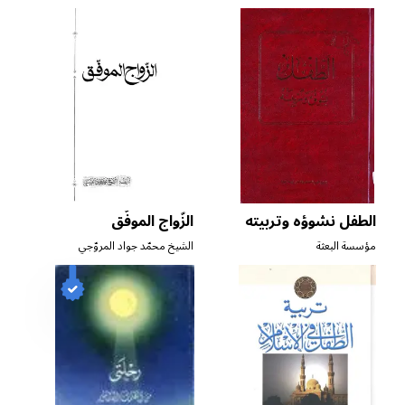
الطفل نشوؤه وتربيته
الزّواج الموفّق
مؤسسة البعثة
الشيخ محمّد جواد المروّجي
الطبسي