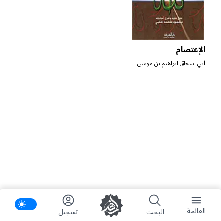
الإعتصام
أبي اسحاق ابراهيم بن موسى
بن محمد اللخمي الشاطبي
الغرناطي
ifications
القائمة
البحث
تسجیل